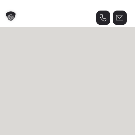
Weitere Projekte in Wien,
Niederösterreich und dem
Burgenland.
Optikgeschäft
Gastronomie